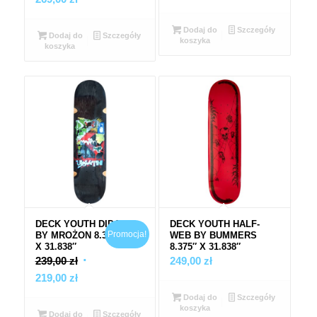
cena
wynosiła:
Dodaj do
Szczegóły
wynosi:
299,00 zł.
Dodaj do
Szczegóły
koszyka
koszyka
269,00 zł.
DECK YOUTH DIDA
DECK YOUTH HALF-
Promocja!
BY MROŻON 8.375″
WEB BY BUMMERS
X 31.838″
8.375″ X 31.838″
Pierwotna
239,00
zł
249,00
zł
Aktualna
cena
219,00
zł
cena
wynosiła:
Dodaj do
Szczegóły
koszyka
wynosi:
239,00 zł.
Dodaj do
Szczegóły