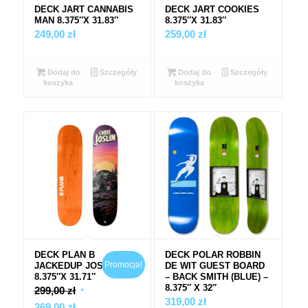
DECK JART CANNABIS
DECK JART COOKIES
MAN 8.375″X 31.83″
8.375″X 31.83″
249,00
zł
259,00
zł
Dodaj do
Szczegóły
Dodaj do
Szczegóły
koszyka
koszyka
DECK PLAN B
DECK POLAR ROBBIN
Promocja!
JACKEDUP JOSLIN
DE WIT GUEST BOARD
8.375″X 31.71″
– BACK SMITH (BLUE) –
8.375″ X 32″
Pierwotna
299,00
zł
319,00
zł
Aktualna
cena
269,00
zł