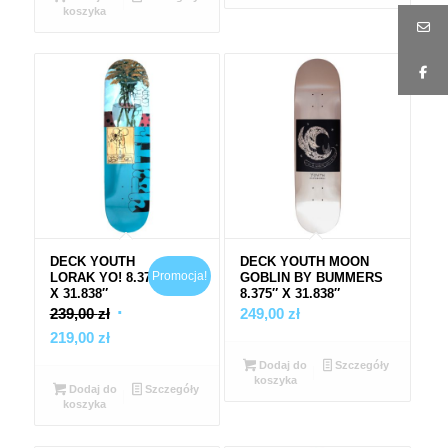
koszyka
219,00 zł.
DECK YOUTH
DECK YOUTH MOON
Promocja!
LORAK YO! 8.375″
GOBLIN BY BUMMERS
X 31.838″
8.375″ X 31.838″
Pierwotna
239,00
zł
249,00
zł
Aktualna
cena
219,00
zł
cena
wynosiła:
Dodaj do
Szczegóły
koszyka
wynosi:
239,00 zł.
Dodaj do
Szczegóły
koszyka
219,00 zł.