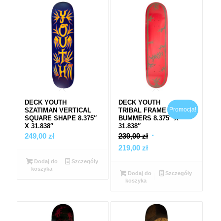
DECK YOUTH
DECK YOUTH
Promocja!
SZATIMAN VERTICAL
TRIBAL FRAME BY
SQUARE SHAPE 8.375″
BUMMERS 8.375″ X
X 31.838″
31.838″
Pierwotna
249,00
zł
239,00
zł
Aktualna
cena
219,00
zł
cena
wynosiła:
Dodaj do
Szczegóły
koszyka
wynosi:
239,00 zł.
Dodaj do
Szczegóły
koszyka
219,00 zł.