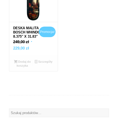
DESKA MALITA
Promocja!
BOSCH WHINDOW
8.375″ X 31.83″
Pierwotna
249,00
zł
Aktualna
cena
229,00
zł
cena
wynosiła:
wynosi:
249,00 zł.
Dodaj do
Szczegóły
koszyka
229,00 zł.